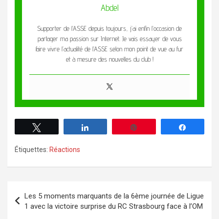
Abdel
Supporter de l’ASSE depuis toujours, j’ai enfin l’occasion de
partager ma passion sur Internet. Je vais essayer de vous
faire vivre l’actualité de l’ASSE selon mon point de vue au fur
et à mesure des nouvelles du club !
Tweetez
Partagez
Enregistrer
Partagez
Étiquettes:
Réactions
Les 5 moments marquants de la 6ème journée de Ligue
1 avec la victoire surprise du RC Strasbourg face à l’OM