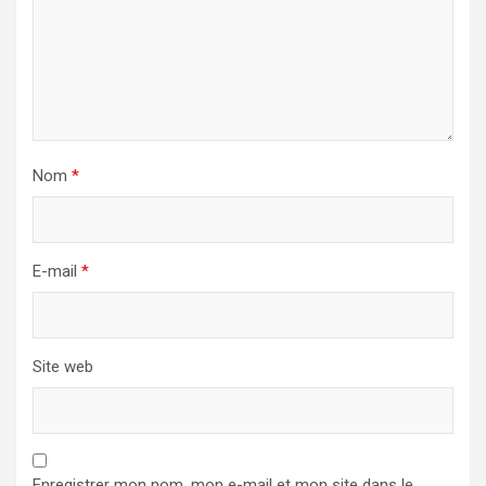
Nom
*
E-mail
*
Site web
Enregistrer mon nom, mon e-mail et mon site dans le