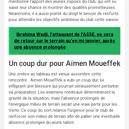
mentionné l’apport des jeunes espoirs du club, qui ont su
saisir leur chance et montrer des qualités prometteuses.
Néanmoins, il a aussi pointé du doigt le besoin de renforts
pour atteindre les objectifs ambitieux du club cette saison.
Ibrahima Wadji, l'attaquant de l'ASSE, ne sera
de retour sur le terrain qu'en mi-janvier, après
une absence prolongée
Un coup dur pour Aïmen Moueffek
Une ombre au tableau est venue assombrir cette
rencontre : Aïmen Moueffek a subi un coup dur, lui
infligeant une blessure qui pourrait sérieusement perturber
sa préparation. Les examens médicaux détermineront la
gravité de la situation, mais l’absence prolongée de
l’énergique milieu de terrain serait une vraie perte pour les
Verts. Ce coup du sort relance l’urgence pour le club de
renforcer son milieu de terrain afin de pallier une éventuelle
absence prolongée du jeune talent.