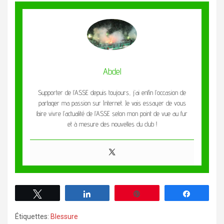
Abdel
Supporter de l’ASSE depuis toujours, j’ai enfin l’occasion de
partager ma passion sur Internet. Je vais essayer de vous
faire vivre l’actualité de l’ASSE selon mon point de vue au fur
et à mesure des nouvelles du club !
Tweetez
Partagez
Enregistrer
Partagez
Étiquettes:
Blessure