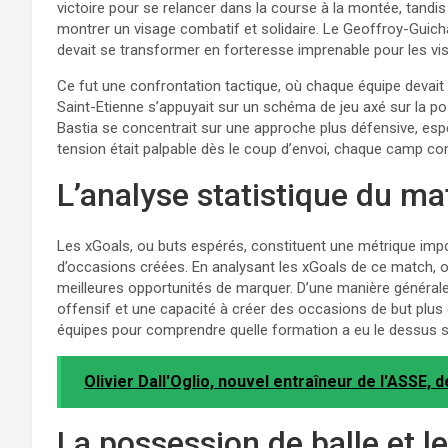
victoire pour se relancer dans la course à la montée, tandis 
montrer un visage combatif et solidaire. Le Geoffroy-Guich
devait se transformer en forteresse imprenable pour les vis
Ce fut une confrontation tactique, où chaque équipe devait
Saint-Etienne s’appuyait sur un schéma de jeu axé sur la pos
Bastia se concentrait sur une approche plus défensive, espé
tension était palpable dès le coup d’envoi, chaque camp con
L’analyse statistique du ma
Les xGoals, ou buts espérés, constituent une métrique imp
d’occasions créées. En analysant les xGoals de ce match, on
meilleures opportunités de marquer. D’une manière générale,
offensif et une capacité à créer des occasions de but plus 
équipes pour comprendre quelle formation a eu le dessus su
Olivier Dall'Oglio, nouvel entraîneur de l'ASSE, 
La possession de balle et le