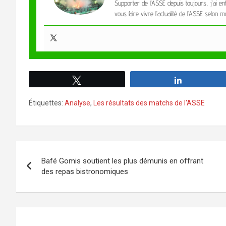
Supporter de l’ASSE depuis toujours, j’ai en
vous faire vivre l’actualité de l’ASSE selon
Tweetez
Partagez
Étiquettes:
Analyse
,
Les résultats des matchs de l'ASSE
Bafé Gomis soutient les plus démunis en offrant
des repas bistronomiques