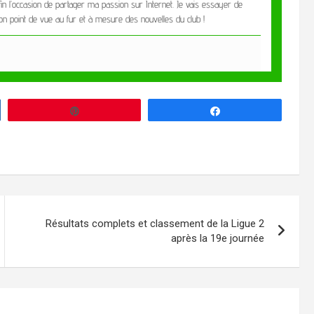
fin l’occasion de partager ma passion sur Internet. Je vais essayer de
 mon point de vue au fur et à mesure des nouvelles du club !
Enregistrer
Partagez
Résultats complets et classement de la Ligue 2
après la 19e journée