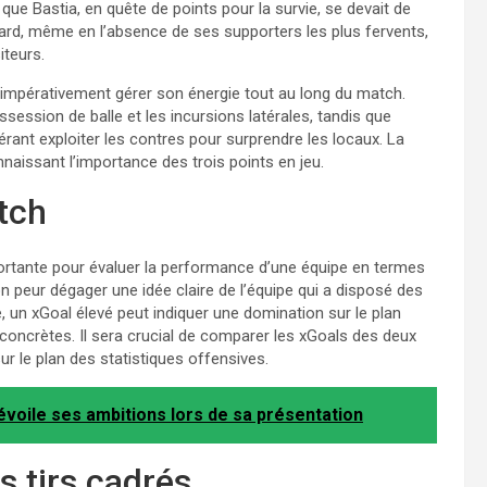
que Bastia, en quête de points pour la survie, se devait de
ard, même en l’absence de ses supporters les plus fervents,
iteurs.
 impérativement gérer son énergie tout au long du match.
session de balle et les incursions latérales, tandis que
rant exploiter les contres pour surprendre les locaux. La
naissant l’importance des trois points en jeu.
tch
ortante pour évaluer la performance d’une équipe en termes
 peur dégager une idée claire de l’équipe qui a disposé des
 un xGoal élevé peut indiquer une domination sur le plan
concrètes. Il sera crucial de comparer les xGoals des deux
r le plan des statistiques offensives.
dévoile ses ambitions lors de sa présentation
s tirs cadrés