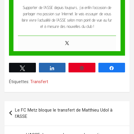
Supporter de l’ASSE depuis toujours, j’ai enfin l’occasion de
partager ma passion sur Internet. Je vais essayer de vous
faire vivre l’actualité de l’ASSE selon mon point de vue au fur
et à mesure des nouvelles du club !
Tweetez
Partagez
Enregistrer
Partagez
Étiquettes:
Transfert
Le FC Metz bloque le transfert de Matthieu Udol à
l’ASSE