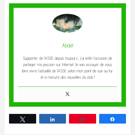
Abdel
Supporter de l’ASSE depuis toujours, j’ai enfin l’occasion de
partager ma passion sur Internet. Je vais essayer de vous
faire vivre l’actualité de l’ASSE selon mon point de vue au fur
et à mesure des nouvelles du club !
Tweetez
Partagez
Enregistrer
Partagez